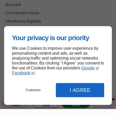
Accueil
Contactez-nous
Mentions légales
Plan du site
Your privacy is our priority
We use Cookies to improve user experience by
Haut de page
personalising content and ads, as well as
analyzing traffic and optimizing social networks
functionalities. By clicking "I Agree" you consent to
the use of Cookies from our providers
Google
Facebook
.
I AGREE
Customize
Menu
Infos
Devis